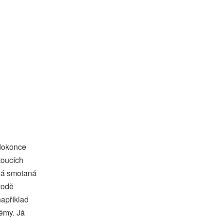
 dokonce
toucích
vná smotaná
 vodě
například
lémy. Já