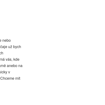
ce nebo
 čaje už bych
ch
ímá vás, kde
árně anebo na
icky v
. Chceme mít