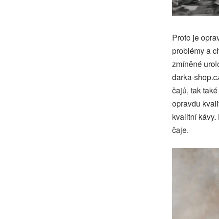
Proto je opra
problémy a ch
zmíněné urol
darka-shop.cz
čajů, tak tak
opravdu kvali
kvalitní kávy
čaje.