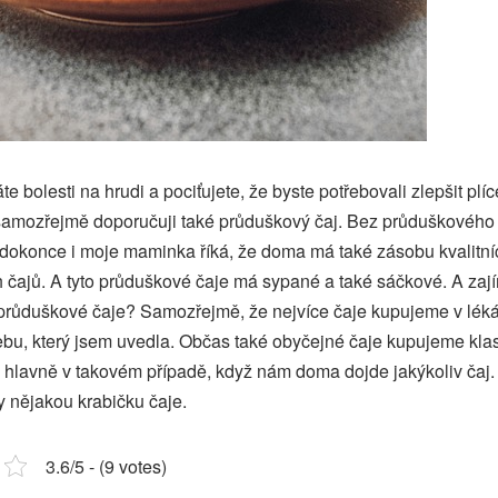
te bolesti na hrudi a pociťujete, že byste potřebovali zlepšit plí
 samozřejmě doporučuji také průduškový čaj. Bez průduškového
 dokonce i moje maminka říká, že doma má také zásobu kvalitní
čajů. A tyto průduškové čaje má sypané a také sáčkové. A zaj
růduškové čaje? Samozřejmě, že nejvíce čaje kupujeme v lék
u, který jsem uvedla. Občas také obyčejné čaje kupujeme klas
o hlavně v takovém případě, když nám doma dojde jakýkoliv čaj
 nějakou krabičku čaje.
3.6/5 - (9 votes)