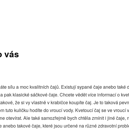
o vás
náte sílu a moc kvalitních čajů. Existují sypané čaje anebo také
 a pak klasické sáčkové čaje. Chcete vědět více informací o kve
 takové, že si vy vlastně v krabičce koupíte čaj. Je to taková pe
om tuto kuličku hodíte do vroucí vody. Kvetoucí čaj se ve vroucí
e otevírat. Ale také samozřejmě bych chtěla zmínit i jiné čaje, 
e anebo takové čaje, které jsou určené na různé zdravotní prob