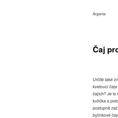
Argania
Čaj pr
Určitě také z
kvetoucí čaje
čajích? Je to
kulička a pot
postupně začn
bylinkové čaj