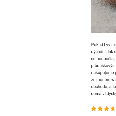
Pokud i vy má
dýchání, tak
se neobešla,
průduškových 
nakupujeme p
zmíněném web
obchodě, a t
doma vždycky