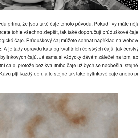
vdu prima, že jsou také čaje tohoto původu. Pokud i vy máte něj
cete tohle všechno zlepšit, tak také doporučuji průduškové ča
ogické čaje. Průduškový čaj můžete sehnat například na webov
. A je tady opravdu katalog kvalitních čerstvých čajů, jak čers
é bylinkových čajů. Já sama si vždycky dávám záležet na tom, a
tní čaje, protože bez kvalitního čaje už bych se neobešla, stejně
. Kávu piji každý den, a to stejně tak také bylinkové čaje anebo