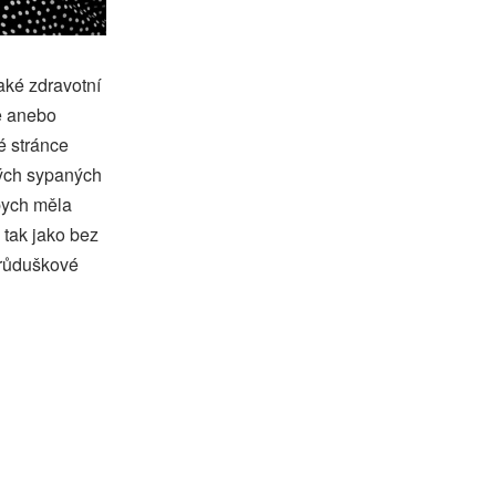
aké zdravotní
je anebo
é stránce
tvých sypaných
bych měla
 tak jako bez
 průduškové