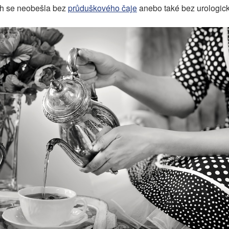
ch se neobešla bez
průduškového čaje
anebo také bez urologick