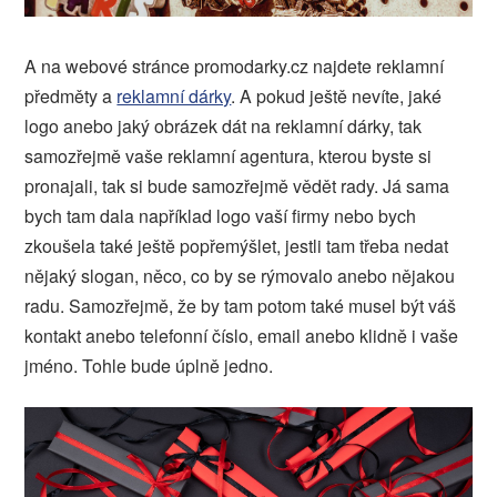
A na webové stránce promodarky.cz najdete reklamní
předměty a
reklamní dárky
. A pokud ještě nevíte, jaké
logo anebo jaký obrázek dát na reklamní dárky, tak
samozřejmě vaše reklamní agentura, kterou byste si
pronajali, tak si bude samozřejmě vědět rady. Já sama
bych tam dala například logo vaší firmy nebo bych
zkoušela také ještě popřemýšlet, jestli tam třeba nedat
nějaký slogan, něco, co by se rýmovalo anebo nějakou
radu. Samozřejmě, že by tam potom také musel být váš
kontakt anebo telefonní číslo, email anebo klidně i vaše
jméno. Tohle bude úplně jedno.