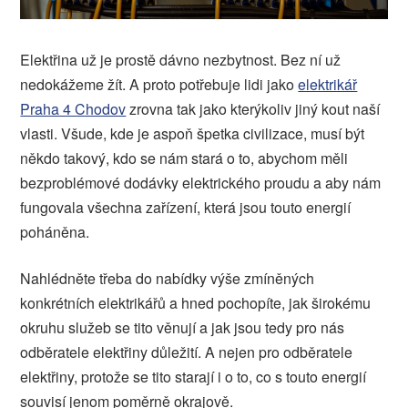
Elektřina už je prostě dávno nezbytnost. Bez ní už
nedokážeme žít. A proto potřebuje lidi jako
elektrikář
Praha 4 Chodov
zrovna tak jako kterýkoliv jiný kout naší
vlasti. Všude, kde je aspoň špetka civilizace, musí být
někdo takový, kdo se nám stará o to, abychom měli
bezproblémové dodávky elektrického proudu a aby nám
fungovala všechna zařízení, která jsou touto energií
poháněna.
Nahlédněte třeba do nabídky výše zmíněných
konkrétních elektrikářů a hned pochopíte, jak širokému
okruhu služeb se tito věnují a jak jsou tedy pro nás
odběratele elektřiny důležití. A nejen pro odběratele
elektřiny, protože se tito starají i o to, co s touto energií
souvisí jenom poměrně okrajově.