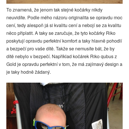
To znamená, že jenom tak stejné kočárky nikdy
neuvidíte. Podle mého názoru originalita se opravdu moc
cení, tedy alespoň já si kvalitu cení a nebojí se za kvalitu
něco připlatit. A taky se zaručuje, že tyto kočárky Riko
poskytují opravdu perfektní komfort a taky hlavně pohodlí
a bezpečí pro vaše dítě. Takže se nemusíte bát, že by
dítě nebylo v bezpečí. Například kočárek Riko qubus z
Gold je opravdu perfektní v tom, že má zajímavý design a
je taky hodně žádaný.