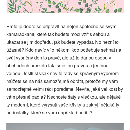
Proto je dobré se připravit na nejen společně se svými
kamarádkami, které tak budete moci vzít s sebou a
ukázat se jim dopředu, jak budete vypadat. No nezní to
úžasně? Kdo navíc ví o někom, kdo potřebuje sehnat na
svůj vysněný den to pravé, ale už to danou osobu v
obchodech omrzelo tak jsme tou pravou a jedinou
volbou. Jestli si však nevíte rady se správným výběrem
můžete se na nás samozřejmě obrátit, protože my vám
samozřejmě velmi rádi poradíme. Nevíte, jaká velikost by
vám přesně padla? Nechcete šaty s vlečkou, ale nějaké
ty moderní, které vyrýsují vaše křivky a zakryjí nějaké ty
nedostatky, které se vám například nelíbí?