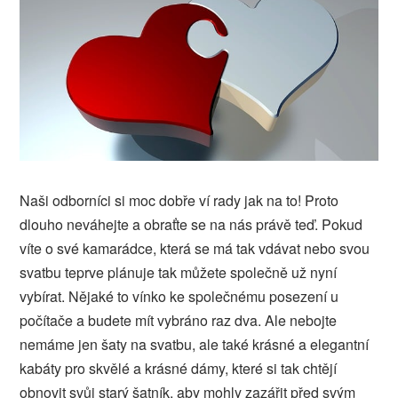
Naši odborníci si moc dobře ví rady jak na to! Proto
dlouho neváhejte a obraťte se na nás právě teď. Pokud
víte o své kamarádce, která se má tak vdávat nebo svou
svatbu teprve plánuje tak můžete společně už nyní
vybírat. Nějaké to vínko ke společnému posezení u
počítače a budete mít vybráno raz dva. Ale nebojte
nemáme jen šaty na svatbu, ale také krásné a elegantní
kabáty pro skvělé a krásné dámy, které si tak chtějí
obnovit svůj starý šatník, aby mohly zazářit před svým