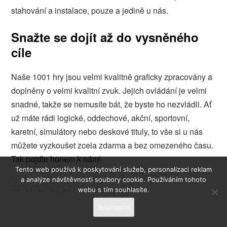
stahování a instalace, pouze a jedině u nás.
Snažte se dojít až do vysněného
cíle
Naše 1001 hry jsou velmi kvalitně graficky zpracovány a
doplněny o velmi kvalitní zvuk. Jejich ovládání je velmi
snadné, takže se nemusíte bát, že byste ho nezvládli. Ať
už máte rádi logické, oddechové, akční, sportovní,
karetní, simulátory nebo deskové tituly, to vše si u nás
můžete vyzkoušet zcela zdarma a bez omezeného času.
Tak pojďte honem k nám!
Tento web používá k poskytování služeb, personalizaci reklam
a analýze návštěvnosti soubory cookie. Používáním tohoto
webu s tím souhlasíte.
Souhlasím