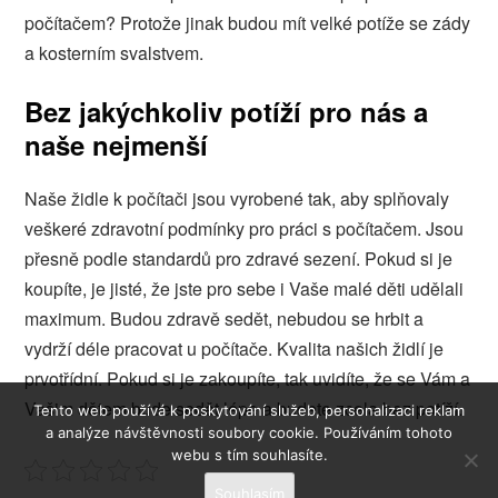
počítačem? Protože jinak budou mít velké potíže se zády
a kosterním svalstvem.
Bez jakýchkoliv potíží pro nás a
naše nejmenší
Naše židle k počítači jsou vyrobené tak, aby splňovaly
veškeré zdravotní podmínky pro práci s počítačem. Jsou
přesně podle standardů pro zdravé sezení. Pokud si je
koupíte, je jisté, že jste pro sebe i Vaše malé děti udělali
maximum. Budou zdravě sedět, nebudou se hrbit a
vydrží déle pracovat u počítače. Kvalita našich židlí je
prvotřídní. Pokud si je zakoupíte, tak uvidíte, že se Vám a
Vašim dětem bude sedět lépe a budete zcela bez potíží.
Tento web používá k poskytování služeb, personalizaci reklam
a analýze návštěvnosti soubory cookie. Používáním tohoto
webu s tím souhlasíte.
Souhlasím