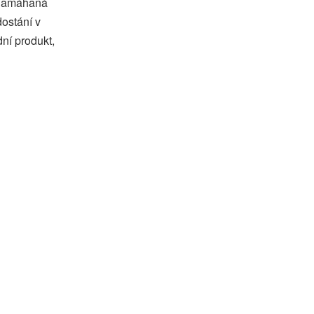
 namáhaná
dostání v
ní produkt,