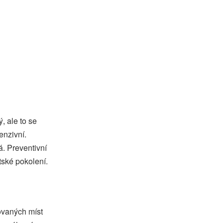
, ale to se
enzivní.
á. Preventivní
tské pokolení.
ovaných míst