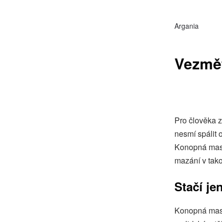
Argania
Vezmět
Pro člověka z
nesmí spálit 
Konopná mas
mazání v tako
Stačí je
Konopná mast