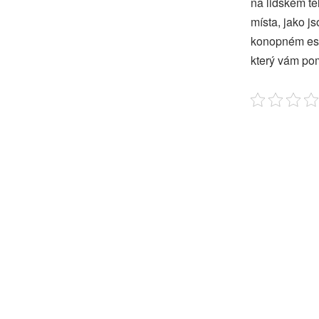
na lidském t
místa, jako j
konopném esch
který vám po