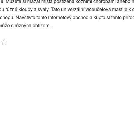
ěle. Můžete si mazat místa postižená kožními chorobami anebo
sou různé klouby a svaly. Tato univerzální víceúčelová mast je k 
opu. Navštivte tento internetový obchod a kupte si tento přírod
může s různými obtížemi.